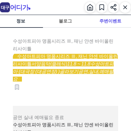
어디가
대구
정보
블로그
주변이벤트
수성아트피아 명품시리즈 Ⅲ, 재닌 얀센 바이올린
리사이틀
수성아트피아 명품시리즈 Ⅲ, 재닌 얀센 바이올린
리사이틀
서양음악(클래식)
11.8 ~ 11.8
수성아트피
아 (대극장 (대공연장) )
골라보기
공연,
실내,
예매필
요
공연
실내
예매필요
종료
수성아트피아 명품시리즈 Ⅲ, 재닌 얀센 바이올린