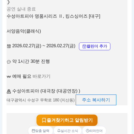
❯
공연
실내
종료
수성아트피아 명품시리즈 Ⅱ, 킹스싱어즈 [대구]
서양음악(클래식)
2026.02.27(금) ~ 2026.02.27(금)
캘린더 추가
약 1시간 30분 진행
예매 필요
바로가기
수성아트피아 (대극장 (대공연장) )
주소 복사하기
대구광역시 수성구 무학로 180 (지산동)
즐겨찾기하고 알림받기
맞춤 달력
실시간 소식
리마인더