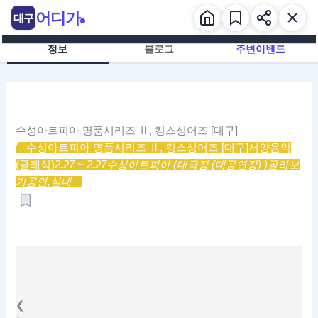
콘
어디가
대구
텐
츠
정보
블로그
주변이벤트
로
건
너
뛰
기
수성아트피아 명품시리즈 Ⅱ, 킹스싱어즈 [대구]
수성아트피아 명품시리즈 Ⅱ, 킹스싱어즈 [대구]
서양음악
(클래식)
2.27 ~ 2.27
수성아트피아 (대극장 (대공연장) )
골라보
기
공연,
실내
❮