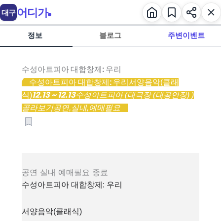
어디가
대구
정보
블로그
주변이벤트
수성아트피아 대합창제: 우리
수성아트피아 대합창제: 우리
서양음악(클래
12.13 ~ 12.13
식)
수성아트피아 (대극장 (대공연장) )
골라보기
공연,
실내,
예매필요
공연
실내
예매필요
종료
수성아트피아 대합창제: 우리
서양음악(클래식)