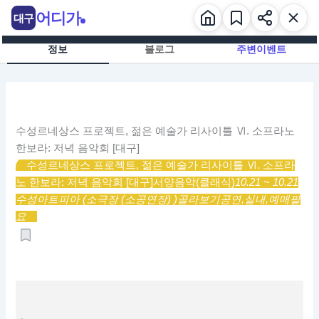
콘
어디가
대구
텐
츠
정보
블로그
주변이벤트
로
건
너
뛰
기
수성르네상스 프로젝트, 젊은 예술가 리사이틀 Ⅵ. 소프라노
한보라: 저녁 음악회 [대구]
수성르네상스 프로젝트, 젊은 예술가 리사이틀 Ⅵ. 소프라
노 한보라: 저녁 음악회 [대구]
서양음악(클래식)
10.21 ~ 10.21
수성아트피아 (소극장 (소공연장) )
골라보기
공연,
실내,
예매필
요