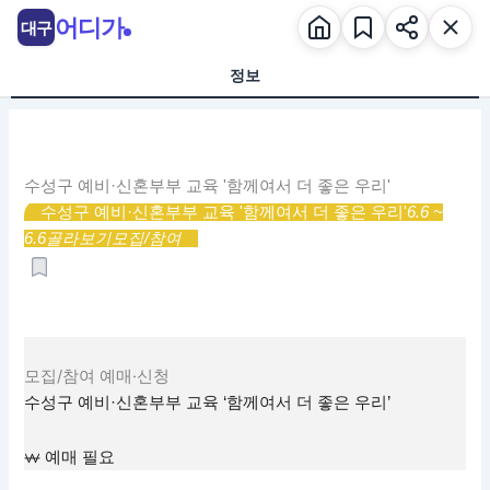
콘
어디가
대구
텐
츠
정보
로
건
너
뛰
수성구 예비·신혼부부 교육 '함께여서 더 좋은 우리'
기
수성구 예비·신혼부부 교육 '함께여서 더 좋은 우리'
6.6 ~
6.6
골라보기
모집/참여
모집/참여
예매·신청
수성구 예비·신혼부부 교육 ‘함께여서 더 좋은 우리’
예매 필요