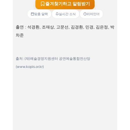
즐겨찾기하고 알림받기
맞춤 달력
실시간 소식
리마인더
출연 : 석경환, 조재상, 고문선, 김경환, 민경, 김은정, 박
차준
출처: (재)예술경영지원센터 공연예술통합전산망
(www.kopis.or.kr)