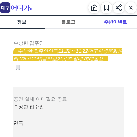
어디가
대구
정보
블로그
주변이벤트
수상한 집주인
수상한 집주인
연극
11.22 ~ 11.22
대구학생문화센
터 (대공연장)
골라보기
공연,
실내,
예매필요
공연
실내
예매필요
종료
수상한 집주인
연극