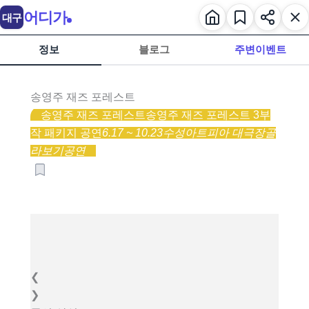
어디가
대구
정보
블로그
주변이벤트
송영주 재즈 포레스트
송영주 재즈 포레스트
송영주 재즈 포레스트 3부
작 패키지 공연
6.17 ~ 10.23
수성아트피아 대극장
골
라보기
공연
❮
❯