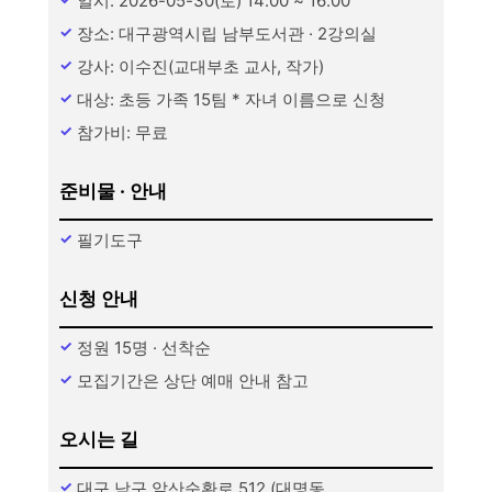
일시: 2026-05-30(토) 14:00 ~ 16:00
장소: 대구광역시립 남부도서관 · 2강의실
강사: 이수진(교대부초 교사, 작가)
대상: 초등 가족 15팀 * 자녀 이름으로 신청
참가비: 무료
준비물 · 안내
필기도구
신청 안내
정원 15명 · 선착순
모집기간은 상단 예매 안내 참고
오시는 길
대구 남구 앞산순환로 512 (대명동,