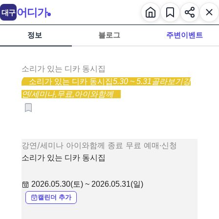
어디가
대구
정보
블로그
주변이벤트
소리가 있는 디카 동시집
소리가 있는 디카 동시집
5.30 ~ 5.31
골라보기
강
연/세미나,
무료,
아이와함께
강연/세미나
아이와함께
종료
무료
예매·신청
소리가 있는 디카 동시집
2026.05.30(토) ~ 2026.05.31(일)
캘린더 추가