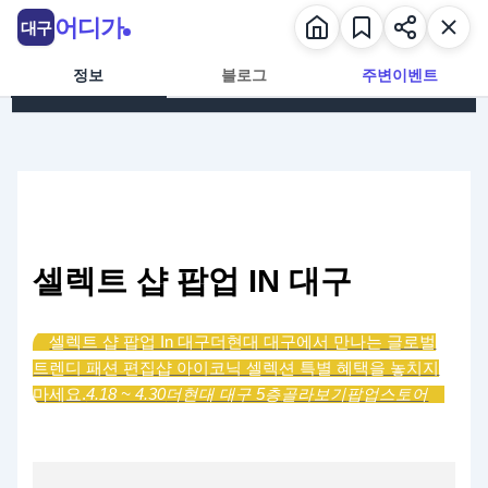
콘텐츠로 건너뛰기
어디가
대구
정보
블로그
주변이벤트
셀렉트 샵 팝업 IN 대구
셀렉트 샵 팝업 In 대구
더현대 대구에서 만나는 글로벌
트렌디 패션 편집샵 아이코닉 셀렉션 특별 혜택을 놓치지
마세요.
4.18 ~ 4.30
더현대 대구 5층
골라보기
팝업스토어