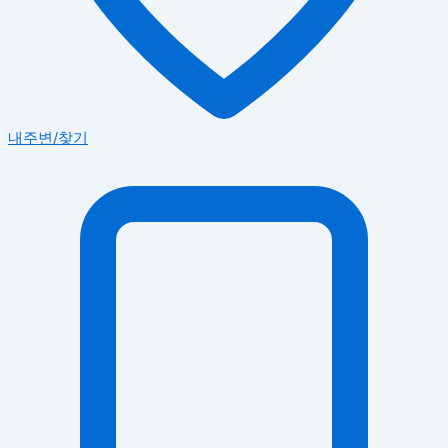
내주변/찾기