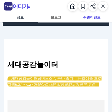
콘텐츠로 건너뛰기
어디가
대구
정보
블로그
주변이벤트
세대공감놀이터
세대공감놀이터
남녀노소 누구나 즐기는 문화예술 프로
그램
6.27 ~ 6.27
어울아트센터 일원
골라보기
공연,
무료