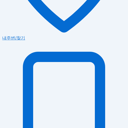
내주변/찾기