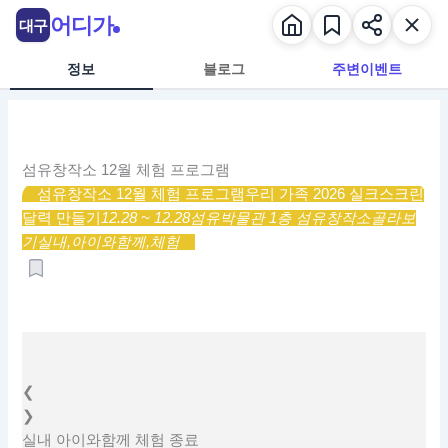
콘
어디가
대구
텐
츠
정보
블로그
주변이벤트
로
건
너
뛰
섬유창작소 12월 체험 프로그램
기
섬유창작소 12월 체험 프로그램
우리 가족 2026 실크스크린
달력 만들기
12.28 ~ 12.28
섬유박물관 1층 섬유창작소
골라보
기
실내,
아이와함께,
체험
❮
❯
실내
아이와함께
체험
종료