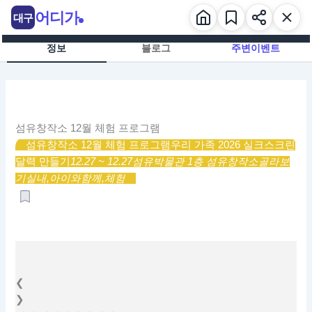
콘
어디가
대구
텐
츠
정보
블로그
주변이벤트
로
건
너
뛰
기
섬유창작소 12월 체험 프로그램
섬유창작소 12월 체험 프로그램
우리 가족 2026 실크스크린
달력 만들기
12.27 ~ 12.27
섬유박물관 1층 섬유창작소
골라보
기
실내,
아이와함께,
체험
❮
❯