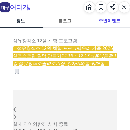
어디가
대구
정보
블로그
주변이벤트
섬유창작소 12월 체험 프로그램
섬유창작소 12월 체험 프로그램
우리 가족 2026
실크스크린 달력 만들기
12.13 ~ 12.13
섬유박물관 1
층 섬유창작소
골라보기
실내,
아이와함께,
체험
❮
❯
실내
아이와함께
체험
종료