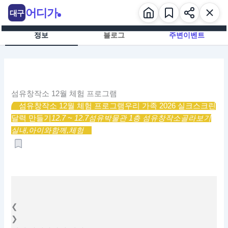
콘
어디가
대구
텐
츠
정보
블로그
주변이벤트
로
건
너
뛰
기
섬유창작소 12월 체험 프로그램
섬유창작소 12월 체험 프로그램
우리 가족 2026 실크스크린
달력 만들기
12.7 ~ 12.7
섬유박물관 1층 섬유창작소
골라보기
실내,
아이와함께,
체험
❮
❯