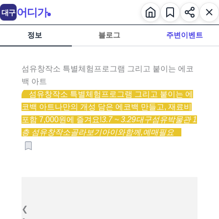
어디가
대구
정보
블로그
주변이벤트
섬유창작소 특별체험프로그램 그리고 붙이는 에코
백 아트
섬유창작소 특별체험프로그램 그리고 붙이는 에
코백 아트
나만의 개성 담은 에코백 만들고, 재료비
포함 7,000원에 즐겨요!
3.7 ~ 3.29
대구섬유박물관 1
층 섬유창작소
골라보기
아이와함께,
예매필요
❮