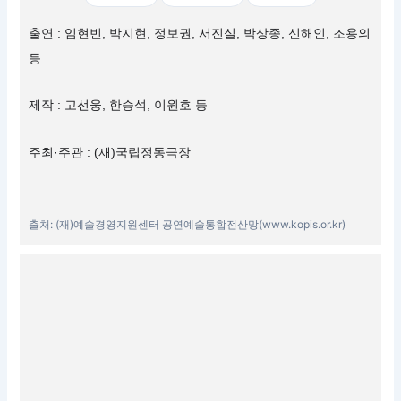
출연 : 임현빈, 박지현, 정보권, 서진실, 박상종, 신해인, 조용의
등
제작 : 고선웅, 한승석, 이원호 등
주최·주관 : (재)국립정동극장
출처: (재)예술경영지원센터 공연예술통합전산망(www.kopis.or.kr)