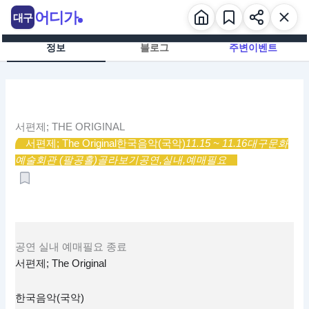
콘
어디가
대구
텐
츠
정보
블로그
주변이벤트
로
건
너
뛰
기
서편제; THE ORIGINAL
서편제; The Original
한국음악(국악)
11.15 ~ 11.16
대구문화
예술회관 (팔공홀)
골라보기
공연,
실내,
예매필요
공연
실내
예매필요
종료
서편제; The Original
한국음악(국악)