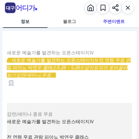
콘
어디가
대구
텐
츠
정보
블로그
주변이벤트
로
건
너
뛰
새로운 예술가를 발견하는 오픈스테이지Ⅳ
기
새로운 예술가를 발견하는 오픈스테이지Ⅳ
전 연령 무료 관
람 피아노 박연우 클래스
5.28 ~ 5.28
수성아트피아 로비
골라
보기
강연/세미나,
무료
강연/세미나
종료
무료
새로운 예술가를 발견하는 오픈스테이지Ⅳ
전 연령 무료 관람 피아노 박연우 클래스