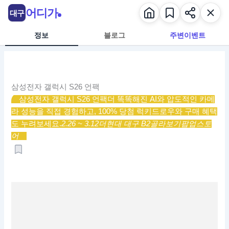
콘
어디가
대구
텐
츠
정보
블로그
주변이벤트
로
건
너
뛰
삼성전자 갤럭시 S26 언팩
기
삼성전자 갤럭시 S26 언팩
더 똑똑해진 AI와 압도적인 카메
라 성능을 직접 경험하고, 100% 당첨 럭키드로우와 구매 혜택
도 누려보세요.
2.26 ~ 3.12
더현대 대구 B2
골라보기
팝업스토
어