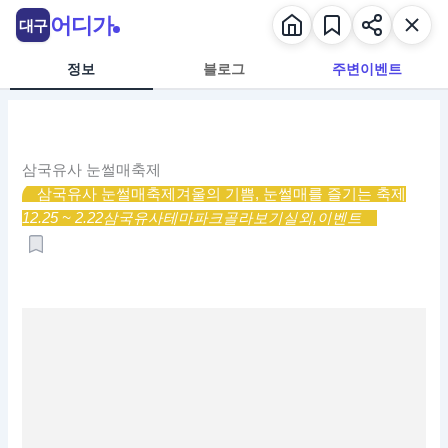
콘
어디가
대구
텐
츠
정보
블로그
주변이벤트
로
건
너
뛰
삼국유사 눈썰매축제
기
삼국유사 눈썰매축제
겨울의 기쁨, 눈썰매를 즐기는 축제
12.25 ~ 2.22
삼국유사테마파크
골라보기
실외,
이벤트