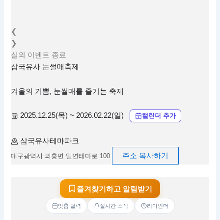
❮
❯
실외
이벤트
종료
삼국유사 눈썰매축제
겨울의 기쁨, 눈썰매를 즐기는 축제
2025.12.25(목) ~ 2026.02.22(일)
캘린더 추가
삼국유사테마파크
주소 복사하기
대구광역시 의흥면 일연테마로 100
즐겨찾기하고 알림받기
맞춤 달력
실시간 소식
리마인더