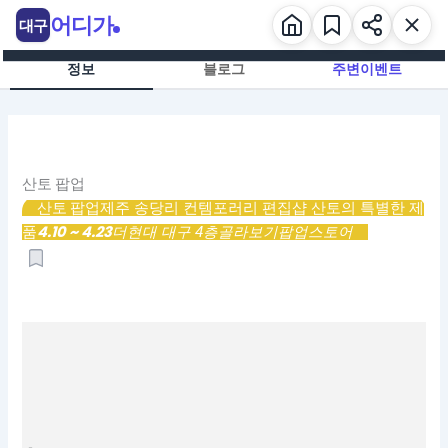
콘
어디가
대구
텐
츠
정보
블로그
주변이벤트
로
건
너
뛰
기
산토 팝업
산토 팝업
제주 송당리 컨템포러리 편집샵 산토의 특별한 제
4.10 ~ 4.23
품
더현대 대구 4층
골라보기
팝업스토어