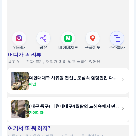
인스타
공유
네이버지도
구글지도
주소복사
어디가 픽 리뷰
광고 없는 진짜 후기, 저희가 미리 읽고 골라두었어요.
더현대대구 사유원 팝업 _ 도심속 힐링팝업 다녀온 후기! 입장료 할인혜택까지
아앤
(대구 중구) 더현대대구4월팝업 도심속에서 만나는 작은 푸르름 군위 사유원 팝업
가이디아
여기서 또 뭐 하지?