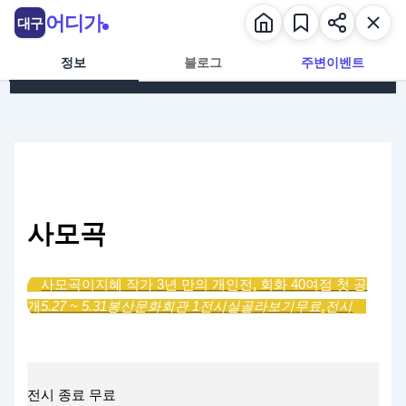
콘텐츠로 건너뛰기
어디가
대구
정보
블로그
주변이벤트
사모곡
사모곡
이지혜 작가 3년 만의 개인전, 회화 40여점 첫 공
개
5.27 ~ 5.31
봉산문화회관 1전시실
골라보기
무료,
전시
전시
종료
무료