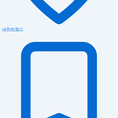
내주변/찾기