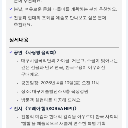
분께 추천해요.
봄날, 여유로운 문화 나들이를 계획하는 분께 추천해요.
전통과 현대의 조화를 예술로 만나보고 싶은 분께
추천해요.
상세내용
공연 《사랑방 음악회》
대구시립국악단의 가야금, 거문고, 소금이 빚어내는
깊은 선율과 민요 연곡, 한국무용이 어우러진
무대예요.
공연일정: 2026년 4월 10일(금) 오전 11시
장소: 대구예술발전소 6층 옥상정원
방문객 웰컴티를 제공해 드려요.
전시 《꼬레아 힙!(KOREA HIP!)》
전통적 미감과 현대적 감각을 아우르며 한국 사회의
'힙함'을 예술적으로 새롭게 변주한 특별 기획