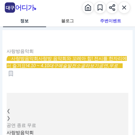
콘
어디가
대구
텐
츠
정보
블로그
주변이벤트
로
건
너
뛰
사랑방음악회
기
사랑방음악회
사랑방 음악회와 꼬레아 힙! 전시를 한자리에
서 즐겨요!
4.10 ~ 4.10
대구예술발전소
골라보기
공연,
무료
❮
❯
공연
종료
무료
사랑방음악회