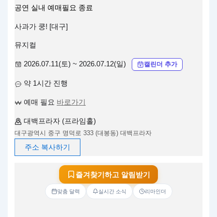
공연
실내
예매필요
종료
사과가 쿵! [대구]
뮤지컬
2026.07.11(토) ~ 2026.07.12(일)
캘린더 추가
약 1시간 진행
예매 필요
바로가기
대백프라자 (프라임홀)
대구광역시 중구 명덕로 333 (대봉동) 대백프라자
주소 복사하기
즐겨찾기하고 알림받기
맞춤 달력
실시간 소식
리마인더