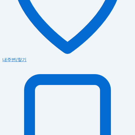
내주변/찾기