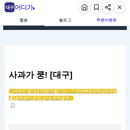
콘텐츠로 건너뛰기
어디가
대구
정보
블로그
주변이벤트
사과가 쿵! [대구]
사과가 쿵! [대구]
뮤지컬
7.11 ~ 7.12
대백프라자 (프라임
홀)
골라보기
공연,
실내,
예매필요