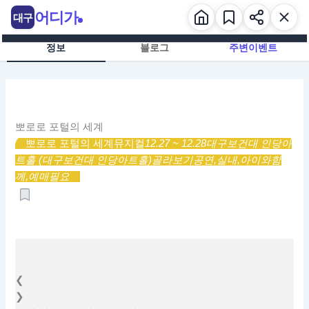
콘
어디가
대구
텐
츠
정보
블로그
주변이벤트
로
건
너
뛰
기
뽀로로 포털의 세계
뽀로로 포털의 세계
뮤지컬
12.27 ~ 12.28
대구보건대 인당아
트홀 (대구보건대 인당아트홀)
골라보기
공연,
실내,
아이와함
께,
예매필요
❮
❯