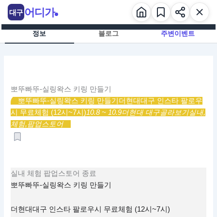
콘
어디가
대구
텐
츠
정보
블로그
주변이벤트
로
건
너
뛰
기
뽀뚜빠뚜-실링왁스 키링 만들기
뽀뚜빠뚜-실링왁스 키링 만들기
더현대대구 인스타 팔로우
시 무료체험 (12시~7시)
10.8 ~ 10.9
더현대 대구
골라보기
실내,
체험,
팝업스토어
실내
체험
팝업스토어
종료
뽀뚜빠뚜-실링왁스 키링 만들기
더현대대구 인스타 팔로우시 무료체험 (12시~7시)