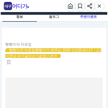
콘
어디가
대구
텐
츠
정보
블로그
주변이벤트
로
건
너
뛰
기
빵빵이의 타로집
빵빵이의 타로집
빵빵이가 봐주는 2026 신년운세
1.17 ~ 2.1
더현대 대구
골라보기
팝업스토어