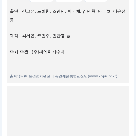
출연 : 신고은, 노희찬, 조영임, 백지예, 김영환, 안두호, 이윤성
등
제작 : 최세연, 추민주, 민찬홍 등
주최·주관 : (주)씨에이치수박
출처: (재)예술경영지원센터 공연예술통합전산망(www.kopis.or.kr)