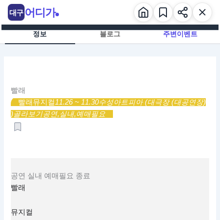
콘
어디가
대구
텐
츠
정보
블로그
주변이벤트
로
건
너
뛰
기
빨래
빨래
뮤지컬
11.26 ~ 11.30
수성아트피아 (대극장 (대공연장)
)
골라보기
공연,
실내,
예매필요
공연
실내
예매필요
종료
빨래
뮤지컬