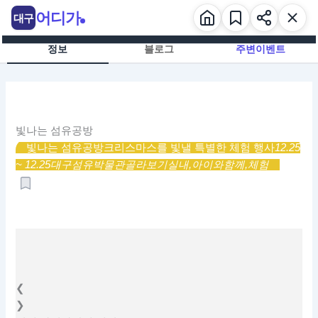
콘
어디가
대구
텐
츠
정보
블로그
주변이벤트
로
건
너
뛰
기
빛나는 섬유공방
빛나는 섬유공방
크리스마스를 빛낼 특별한 체험 행사
12.25
~ 12.25
대구섬유박물관
골라보기
실내,
아이와함께,
체험
❮
❯