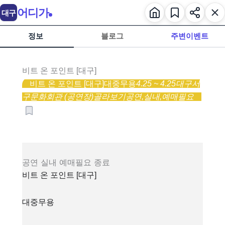
어디가
대구
정보
블로그
주변이벤트
비트 온 포인트 [대구]
비트 온 포인트 [대구]
대중무용
4.25 ~ 4.25
대구서
구문화회관 (공연장)
골라보기
공연,
실내,
예매필요
공연
실내
예매필요
종료
비트 온 포인트 [대구]
대중무용