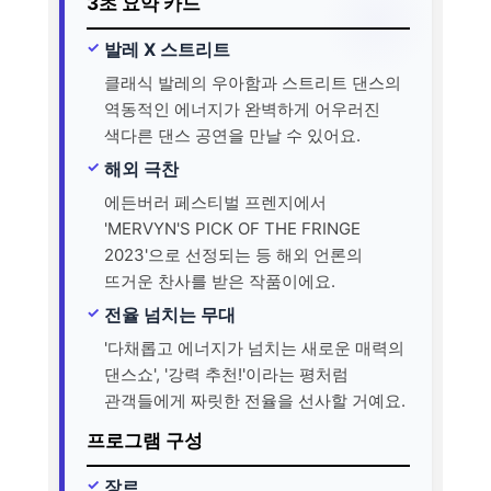
3초 요약 카드
발레 X 스트리트
클래식 발레의 우아함과 스트리트 댄스의
역동적인 에너지가 완벽하게 어우러진
색다른 댄스 공연을 만날 수 있어요.
해외 극찬
에든버러 페스티벌 프렌지에서
'MERVYN'S PICK OF THE FRINGE
2023'으로 선정되는 등 해외 언론의
뜨거운 찬사를 받은 작품이에요.
전율 넘치는 무대
'다채롭고 에너지가 넘치는 새로운 매력의
댄스쇼', '강력 추천!'이라는 평처럼
관객들에게 짜릿한 전율을 선사할 거예요.
프로그램 구성
장르