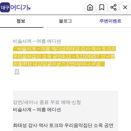
어디가
대구
정보
블로그
주변이벤트
비슬사계 – 여름 에디션
비슬사계 – 여름 에디션
최태성 강사 역사 토크와
우리음악집단 소옥 공연
6.11 ~ 6.11
DGIST 연구행
정동(R1) 대강당
골라보기
강연/세미나,
무료
강연/세미나
종료
무료
예매·신청
비슬사계 – 여름 에디션
최태성 강사 역사 토크와 우리음악집단 소옥 공연