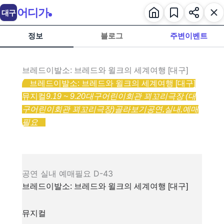
어디가
대구
정보
블로그
주변이벤트
브레드이발소: 브레드와 윌크의 세계여행 [대구]
브레드이발소: 브레드와 윌크의 세계여행 [대구]
뮤지컬
9.19 ~ 9.20
대구어린이회관 꾀꼬리극장 (대
구어린이회관 꾀꼬리극장)
골라보기
공연,
실내,
예매
필요
공연
실내
예매필요
D-43
브레드이발소: 브레드와 윌크의 세계여행 [대구]
뮤지컬