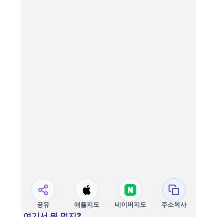
공유
애플지도
네이버지도
주소복사
여기서 뭐 먹지?