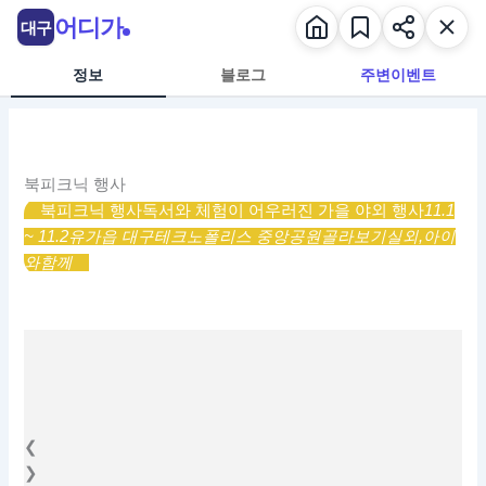
콘
어디가
대구
텐
츠
정보
블로그
주변이벤트
로
건
너
뛰
북피크닉 행사
기
북피크닉 행사
독서와 체험이 어우러진 가을 야외 행사
11.1
~ 11.2
유가읍 대구테크노폴리스 중앙공원
골라보기
실외,
아이
와함께
❮
❯