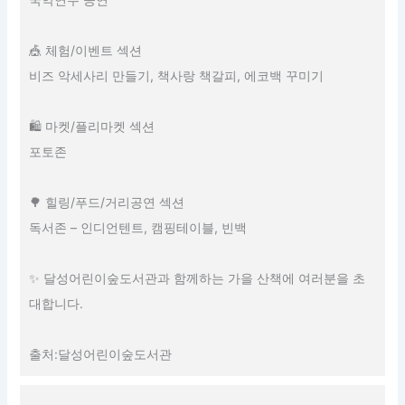
🎪 체험/이벤트 섹션
비즈 악세사리 만들기, 책사랑 책갈피, 에코백 꾸미기
🛍 마켓/플리마켓 섹션
포토존
🌳 힐링/푸드/거리공연 섹션
독서존 – 인디언텐트, 캠핑테이블, 빈백
✨ 달성어린이숲도서관과 함께하는 가을 산책에 여러분을 초
대합니다.
출처:달성어린이숲도서관