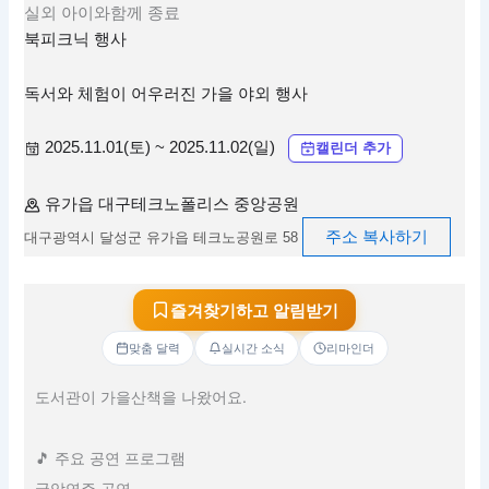
실외
아이와함께
종료
북피크닉 행사
독서와 체험이 어우러진 가을 야외 행사
2025.11.01(토) ~ 2025.11.02(일)
캘린더 추가
유가읍 대구테크노폴리스 중앙공원
주소 복사하기
대구광역시 달성군 유가읍 테크노공원로 58
즐겨찾기하고 알림받기
맞춤 달력
실시간 소식
리마인더
도서관이 가을산책을 나왔어요.
🎵 주요 공연 프로그램
국악연주 공연