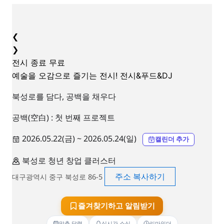
❮
❯
전시
종료
무료
예술을 오감으로 즐기는 전시! 전시&푸드&DJ
북성로를 담다, 공백을 채우다
공백(空白) : 첫 번째 프로젝트
2026.05.22(금) ~ 2026.05.24(일)
캘린더 추가
북성로 청년 창업 클러스터
주소 복사하기
대구광역시 중구 북성로 86-5
즐겨찾기하고 알림받기
맞춤 달력
실시간 소식
리마인더