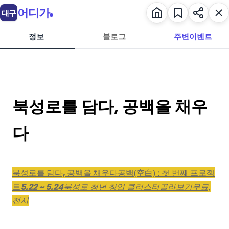
어디가
대구
정보
블로그
주변이벤트
북성로를 담다, 공백을 채우
다
북성로를 담다, 공백을 채우다
공백(空白) : 첫 번째 프로젝
트
5.22 ~ 5.24
북성로 청년 창업 클러스터
골라보기
무료,
전시