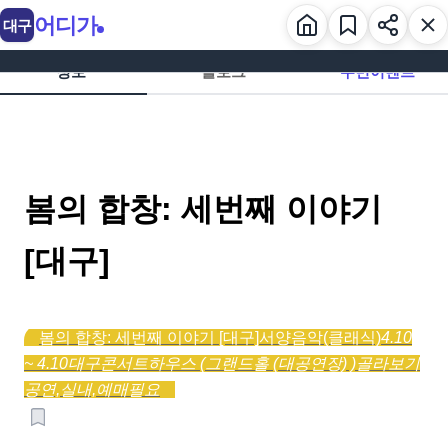
어디가
대구
정보
블로그
주변이벤트
봄의 합창: 세번째 이야기
[대구]
봄의 합창: 세번째 이야기 [대구]
서양음악(클래식)
4.10
~ 4.10
대구콘서트하우스 (그랜드홀 (대공연장) )
골라보기
공연,
실내,
예매필요