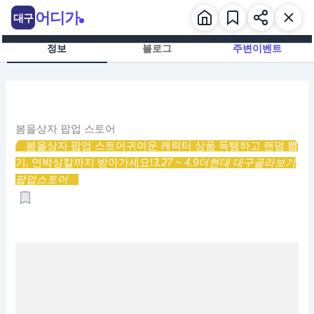
콘
어디가
대구
텐
츠
정보
블로그
주변이벤트
로
건
너
뛰
기
봄을상자 팝업 스토어
봄을상자 팝업 스토어
귀여운 캐릭터 상품 득템하고 랜덤 뽑
기, 언박싱칼까지 받아가세요!
3.27 ~ 4.9
더현대 대구
골라보기
팝업스토어