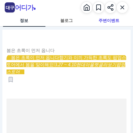
콘
어디가
대구
텐
츠
정보
블로그
주변이벤트
로
건
너
뛰
봄은 초록이 먼저 옵니다
기
봄은 초록이 먼저 옵니다
향기와 이끼 가득한 초록도 팝업스
토어에서 봄을 맞이해요!
3.27 ~ 4.10
현대아울렛
골라보기
팝업
스토어