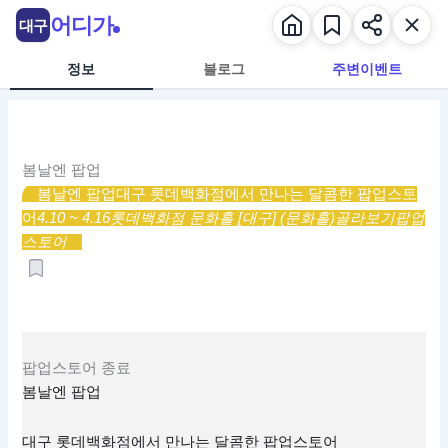
콘
어디가
대구
텐
츠
정보
블로그
주변이벤트
로
건
너
뛰
봄날엔 팝업
기
봄날엔 팝업
대구 롯데백화점에서 만나는 달콤한 팝업스토
어
4.10 ~ 4.16
롯데백화점 문화홀 [대구] (문화홀)
골라보기
팝업
스토어
팝업스토어
종료
봄날엔 팝업
대구 롯데백화점에서 만나는 달콤한 팝업스토어