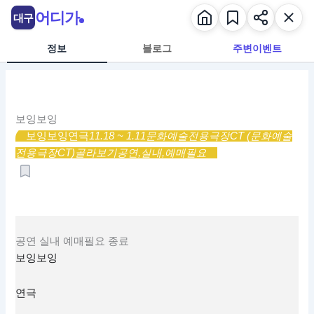
콘
어디가
대구
텐
츠
정보
블로그
주변이벤트
로
건
너
뛰
보잉보잉
기
보잉보잉
연극
11.18 ~ 1.11
문화예술전용극장CT (문화예술
전용극장CT)
골라보기
공연,
실내,
예매필요
공연
실내
예매필요
종료
보잉보잉
연극