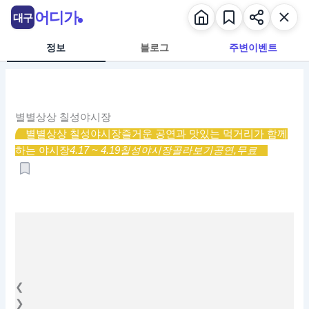
콘
어디가
대구
텐
츠
정보
블로그
주변이벤트
로
건
너
뛰
별별상상 칠성야시장
기
별별상상 칠성야시장
즐거운 공연과 맛있는 먹거리가 함께
하는 야시장
4.17 ~ 4.19
칠성야시장
골라보기
공연,
무료
❮
❯