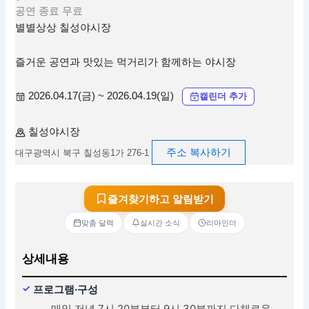
공연
종료
무료
별별상상 칠성야시장
즐거운 공연과 맛있는 먹거리가 함께하는 야시장
2026.04.17(금) ~ 2026.04.19(일)
캘린더 추가
칠성야시장
주소 복사하기
대구광역시 북구 칠성동1가 276-1
즐겨찾기하고 알림받기
맞춤 달력
실시간 소식
리마인더
상세내용
프로그램·구성
매일 저녁 7시 20분부터 9시 30분까지 다채로운