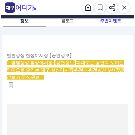
콘
어디가
대구
텐
츠
정보
블로그
주변이벤트
로
건
너
뛰
기
별별상상 칠성야시장 [공연정보]
별별상상 칠성야시장 [공연정보]
다채로운 공연과 보이는
4.24 ~ 4.26
라디오를 즐기는 대구 칠성야시장
칠성야시장
골
라보기
공연,
무료