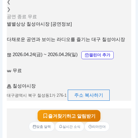
❮
❯
공연
종료
무료
별별상상 칠성야시장 [공연정보]
다채로운 공연과 보이는 라디오를 즐기는 대구 칠성야시장
2026.04.24(금) ~ 2026.04.26(일)
캘린더 추가
무료
칠성야시장
주소 복사하기
대구광역시 북구 칠성동1가 276-1
즐겨찾기하고 알림받기
맞춤 달력
실시간 소식
리마인더