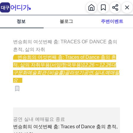
어디가
대구
정보
블로그
주변이벤트
변승희의 여섯번째 춤: TRACES OF DANCE 춤의
흔적, 삶의 자취
변승희의 여섯번째 춤: Traces of Dance 춤의 흔
적, 삶의 자취
무용(서양/한국무용)
12.26 ~ 12.26
대
구문화예술회관 (비슬홀)
골라보기
공연,
실내,
예매필
요
공연
실내
예매필요
종료
변승희의 여섯번째 춤: Traces of Dance 춤의 흔적,