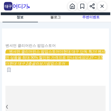
콘
어디가
대구
텐
츠
정보
블로그
주변이벤트
로
건
너
뛰
기
벤셔먼 클리어런스 팝업스토어
벤셔먼 클리어런스 팝업스토어
더현대 대구 단독 특가! 벤셔
먼 상품을 최대 90% 할인된 가격으로 만나보세요!
2.27 ~ 3.5
더현대 대구 2층
골라보기
팝업스토어
❮