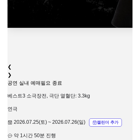
❮
❯
공연
실내
예매필요
종료
베스트3 소극장전, 극단 열혈단: 3.3kg
연극
2026.07.25(토) ~ 2026.07.26(일)
캘린더 추가
약 1시간 50분 진행