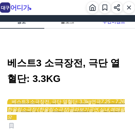
어디가
대구
정보
블로그
주변이벤트
베스트3 소극장전, 극단 열
혈단: 3.3KG
베스트3 소극장전, 극단 열혈단: 3.3kg
연극
7.25 ~ 7.26
한울림소극장 (한울림소극장)
골라보기
공연,
실내,
예매필
요