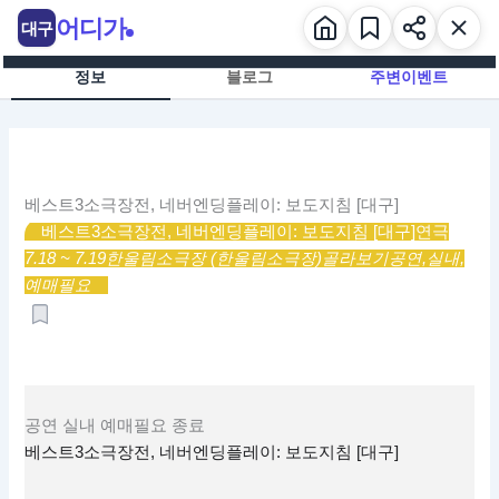
콘
어디가
대구
텐
츠
정보
블로그
주변이벤트
로
건
너
뛰
기
베스트3소극장전, 네버엔딩플레이: 보도지침 [대구]
베스트3소극장전, 네버엔딩플레이: 보도지침 [대구]
연극
7.18 ~ 7.19
한울림소극장 (한울림소극장)
골라보기
공연,
실내,
예매필요
공연
실내
예매필요
종료
베스트3소극장전, 네버엔딩플레이: 보도지침 [대구]