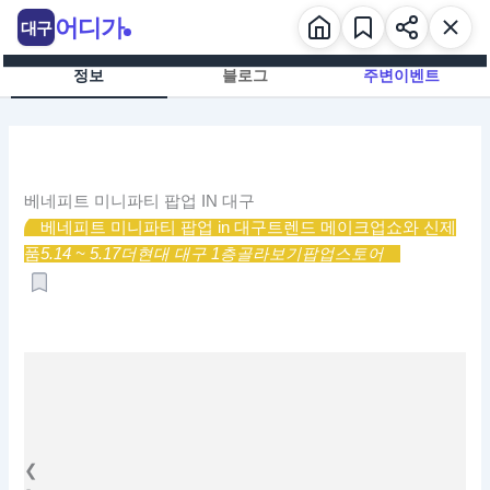
콘
어디가
대구
텐
츠
정보
블로그
주변이벤트
로
건
너
뛰
기
베네피트 미니파티 팝업 IN 대구
베네피트 미니파티 팝업 in 대구
트렌드 메이크업쇼와 신제
품
5.14 ~ 5.17
더현대 대구 1층
골라보기
팝업스토어
❮