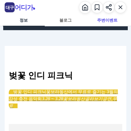
콘텐츠로 건너뛰기
어디가
대구
정보
블로그
주변이벤트
벚꽃 인디 피크닉
벚꽃 인디 피크닉
꽃보라동산에서 무료로 즐기는 3월의
감성 충전 음악회
3.28 ~ 3.28
꽃보라동산
골라보기
공연,
무
료