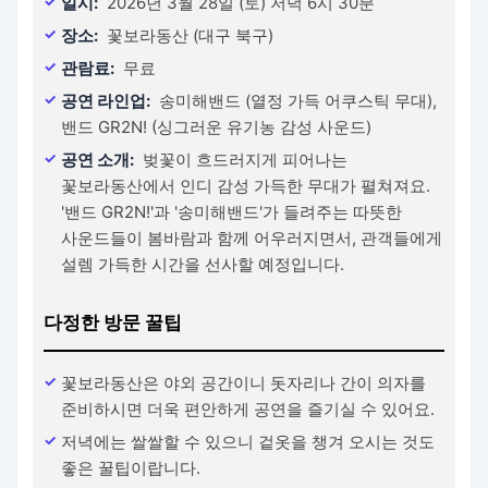
일시:
2026년 3월 28일 (토) 저녁 6시 30분
장소:
꽃보라동산 (대구 북구)
관람료:
무료
공연 라인업:
송미해밴드 (열정 가득 어쿠스틱 무대),
밴드 GR2N! (싱그러운 유기농 감성 사운드)
공연 소개:
벚꽃이 흐드러지게 피어나는
꽃보라동산에서 인디 감성 가득한 무대가 펼쳐져요.
'밴드 GR2N!'과 '송미해밴드'가 들려주는 따뜻한
사운드들이 봄바람과 함께 어우러지면서, 관객들에게
설렘 가득한 시간을 선사할 예정입니다.
다정한 방문 꿀팁
꽃보라동산은 야외 공간이니 돗자리나 간이 의자를
준비하시면 더욱 편안하게 공연을 즐기실 수 있어요.
저녁에는 쌀쌀할 수 있으니 겉옷을 챙겨 오시는 것도
좋은 꿀팁이랍니다.