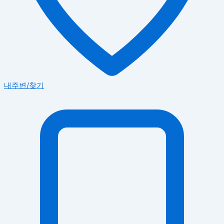
내주변/찾기