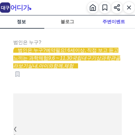
어디가
대구
정보
블로그
주변이벤트
범인은 누구?
범인은 누구?
예약필요! 6세이상, 직접 보고 듣고
느끼는 과학체험
9.6 ~ 11.30
국립대구기상과학관
골
라보기
실내,
아이와함께,
체험
❮