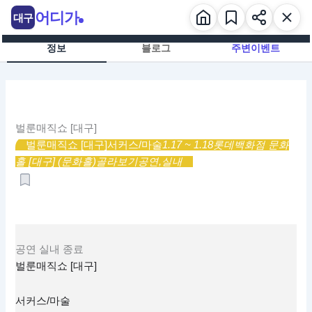
콘
어디가
대구
텐
츠
정보
블로그
주변이벤트
로
건
너
뛰
기
벌룬매직쇼 [대구]
벌룬매직쇼 [대구]
서커스/마술
1.17 ~ 1.18
롯데백화점 문화
홀 [대구] (문화홀)
골라보기
공연,
실내
공연
실내
종료
벌룬매직쇼 [대구]
서커스/마술