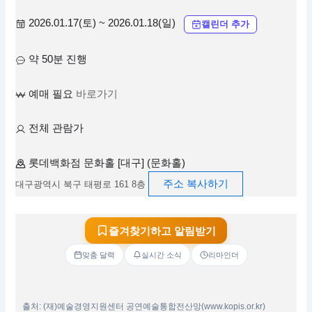
2026.01.17(토) ~ 2026.01.18(일)
캘린더 추가
약 50분 진행
예매 필요
바로가기
전체 관람가
롯데백화점 문화홀 [대구] (문화홀)
주소 복사하기
대구광역시 북구 태평로 161 8층
즐겨찾기하고 알림받기
맞춤 달력
실시간 소식
리마인더
출처: (재)예술경영지원센터 공연예술통합전산망(www.kopis.or.kr)