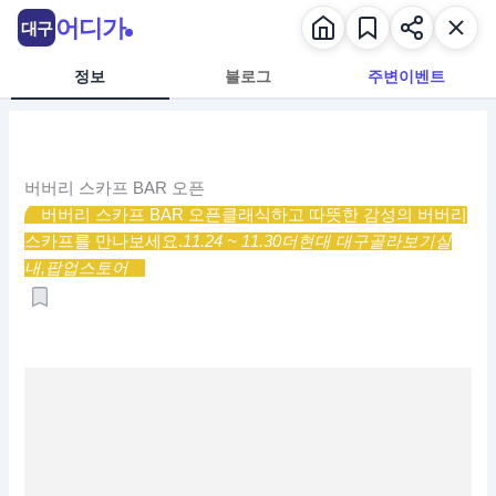
콘
어디가
대구
텐
츠
정보
블로그
주변이벤트
로
건
너
뛰
버버리 스카프 BAR 오픈
기
버버리 스카프 BAR 오픈
클래식하고 따뜻한 감성의 버버리
스카프를 만나보세요.
11.24 ~ 11.30
더현대 대구
골라보기
실
내,
팝업스토어